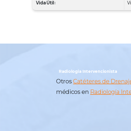
Vida Útil:
V
Radiologia Intervencionista
Otros
Catéteres de Drenaj
médicos en
Radiología Int