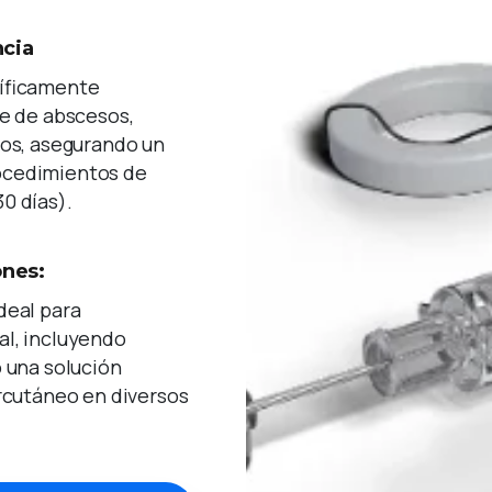
ncia
cíficamente
je de abscesos,
dos, asegurando un
ocedimientos de
0 días).
ones:
deal para
al, incluyendo
o una solución
ercutáneo en diversos