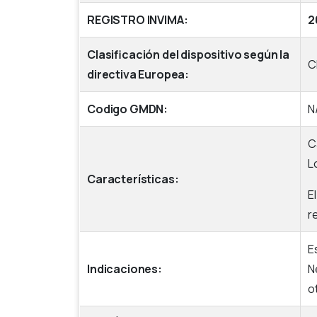
REGISTRO INVIMA:
2
Clasificación del dispositivo según la
C
directiva Europea:
Codigo GMDN:
N
C
L
Características:
E
r
E
Indicaciones:
N
o