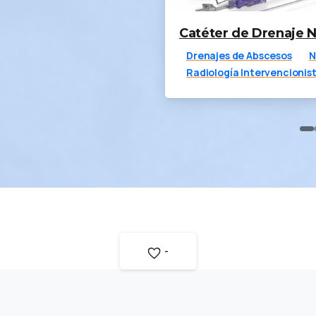
Catéter de Drenaje 
Drenajes de Abscesos
Radiología Intervencionis
-