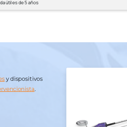
ida útil es de
5 años
es
y dispositivos
ervencionista
.