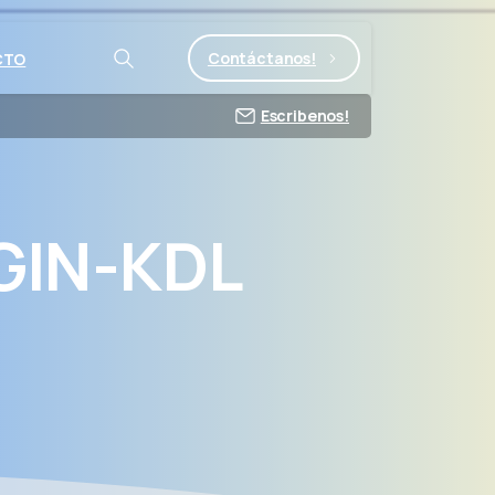
Contáctanos!
CTO
Escribenos!
GIN-KDL