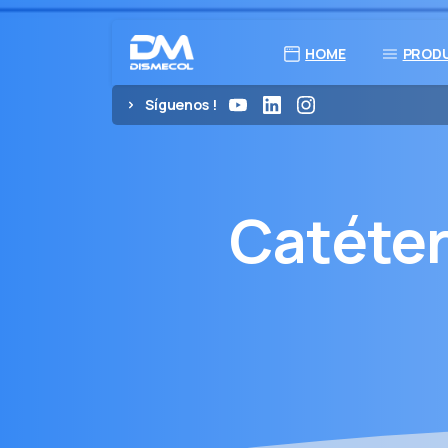
HOME
PROD
Síguenos !
Catéte