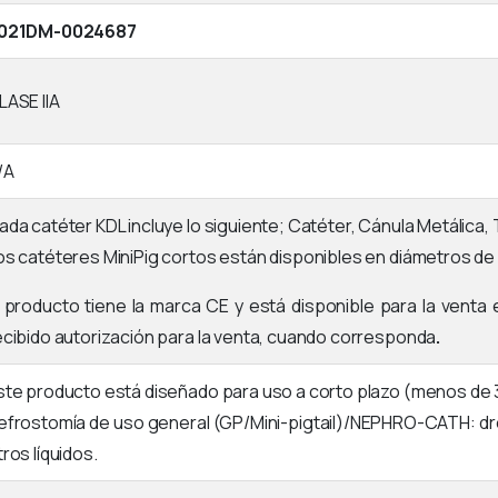
021DM-0024687
LASE IIA
/A
ada catéter KDL incluye lo siguiente; Catéter, Cánula Metálica, 
os catéteres MiniPig cortos están disponibles en diámetros de 6
l producto tiene la marca CE y está disponible para la venta
ecibido autorización para la venta, cuando corresponda
.
ste producto está diseñado para uso a corto plazo (menos de 3
efrostomía de uso general (GP/Mini-pigtail)/NEPHRO-CATH: d
tros líquidos.