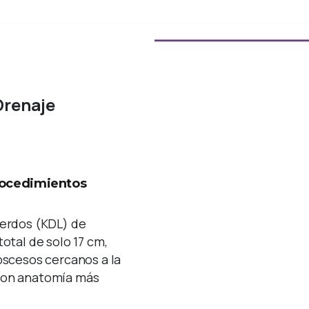
Drenaje
rocedimientos
cerdos (KDL) de
total de solo 17 cm,
bscesos cercanos a la
 con anatomía más