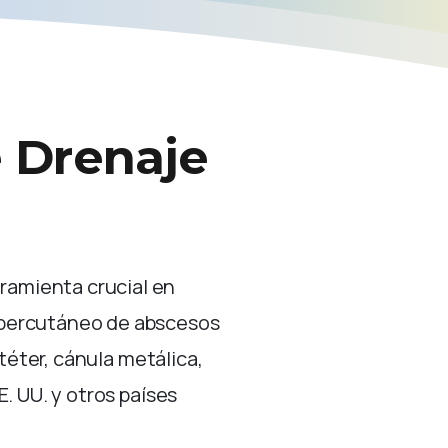
e
Drenaje
rramienta crucial en
e percutáneo de abscesos
téter, cánula metálica,
E. UU. y otros países