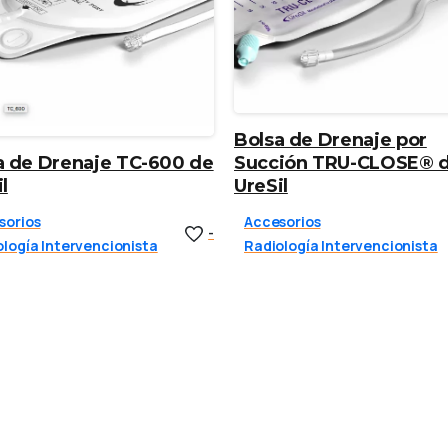
Bolsa de Drenaje por
a de Drenaje TC-600 de
Succión TRU-CLOSE® 
l
UreSil
sorios
Accesorios
-
logía Intervencionista
Radiología Intervencionista