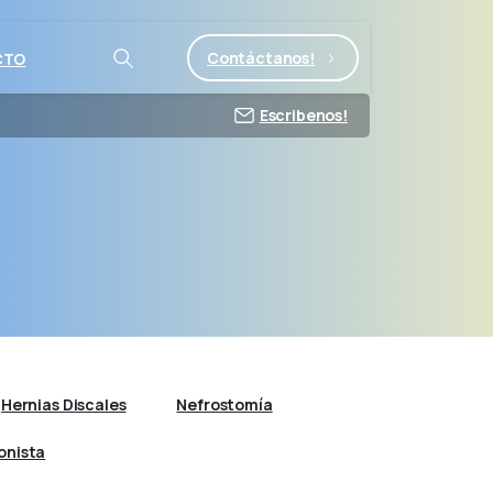
Contáctanos!
CTO
Escribenos!
Hernias Discales
Nefrostomía
onista