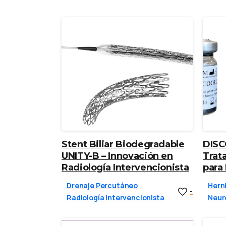
Stent Biliar Biodegradable
DISC
UNITY-B – Innovación en
Trat
Radiología Intervencionista
para
Drenaje Percutáneo
Herni
-
Radiología Intervencionista
Neur