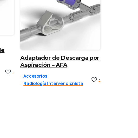
de
Adaptador de Descarga por
Aspiración – AFA
-
Accesorios
-
Radiología Intervencionista