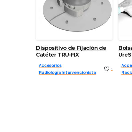
Dispositivo de Fijación de
Bols
Catéter TRU-FIX
UreSi
Accesorios
Acce
-
Radiología Intervencionista
Radio