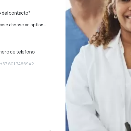
 del contacto*
ease choose an option—
mero de telefono