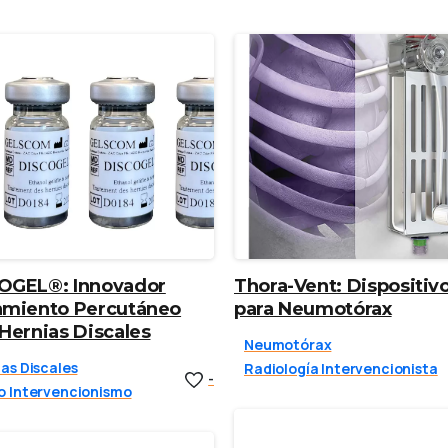
OGEL®: Innovador
Thora-Vent: Dispositiv
amiento Percutáneo
para Neumotórax
 Hernias Discales
Neumotórax
as Discales
Radiología Intervencionista
-
o Intervencionismo