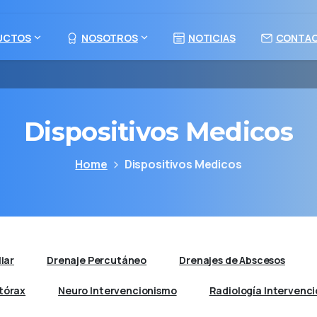
UCTOS
NOSOTROS
NOTICIAS
CONTA
Dispositivos Medicos
Home
Dispositivos Medicos
liar
Drenaje Percutáneo
Drenajes de Abscesos
tórax
Neuro Intervencionismo
Radiología Intervenci