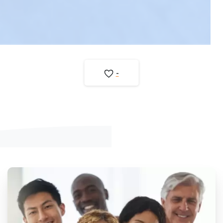
-
DISCOGEL®:
Innovador
Tratamiento
Percutáneo para
Hernias Discales
Hernias Discales
-
Neuro Intervencionismo