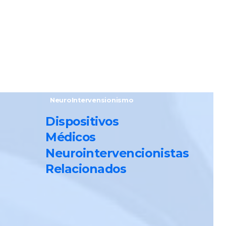
NeuroIntervensionismo
Dispositivos
Médicos
Neurointervencionistas
Relacionados