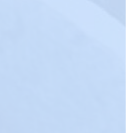
DISCOGEL®:
Innovador
Tratamiento
Percutáneo para
Hernias Discales
Hernias Discales
-
Neuro Intervencionismo