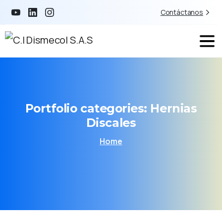
Contáctanos
Portfolio categories:
Hernias
Discales
Home