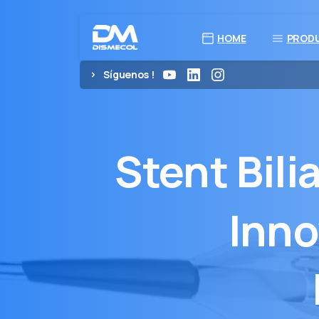
HOME
PROD
Síguenos !
Stent
Bili
Inno