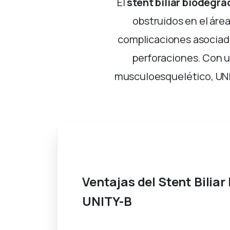
El
stent biliar biodegr
obstruidos en el áre
complicaciones asociada
perforaciones. Con 
musculoesquelético, UNIT
Neumotórax - Radiología Intervencion
Ventajas del Stent Bilia
UNITY-B