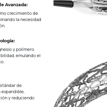
le Avanzada:
mo crecimiento de
iminando la necesidad
ón.
ología:
nesio y polímero
ibilidad, emulando el
co.
estándar de
 expandible,
ción y reduciendo