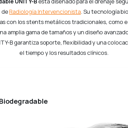
adable UNITY-B
está diseñado para el drenaje segu
a de
Radiología Intervencionista
. Su tecnología b
s con los stents metálicos tradicionales, como el
una amplia gama de tamaños y un diseño avanzado 
Y-B garantiza soporte, flexibilidad y una colocac
el tiempo y los resultados clínicos.
ista
r Biodegradable