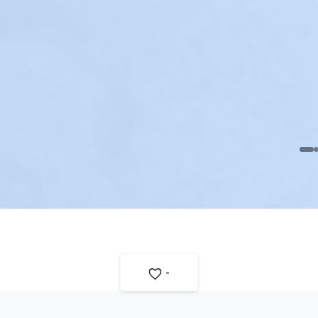
Thora-Vent: Disposi
Neumotórax
Radiología
-