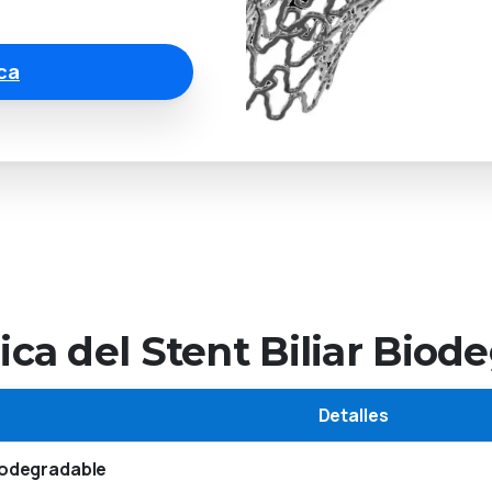
ca
ca del Stent Biliar Bio
Detalles
biodegradable