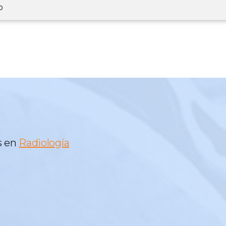
o
s en
Radiología