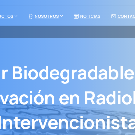
UCTOS
NOSOTROS
NOTICIAS
CONTA
ar
Biodegradable
vación
en
Radio
Intervencionist