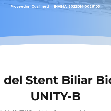
Proveedor: Qualimed
INVIMA: 2022DM-0026105
n
del
Stent
Biliar
Bi
UNITY-B