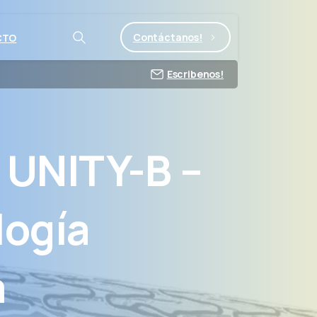
Contáctanos!
CTO
Escribenos!
UNITY-B
–
logía
a